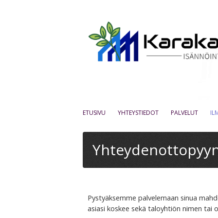
SKIP TO CONTENT
ETUSIVU
YHTEYSTIEDOT
PALVELUT
IL
Yhteydenottopyyn
Pystyäksemme palvelemaan sinua mahdoll
asiasi koskee sekä taloyhtiön nimen tai 