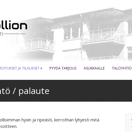
MOITUKSET JA TILAUKSET
PYYDÄ TARJOUS
ASUKKAALLE
TALOYHTIÖ
tö / palaute
isimman hyvin ja ripeästi, kerrothan lyhyesti mitä
osoitteen.