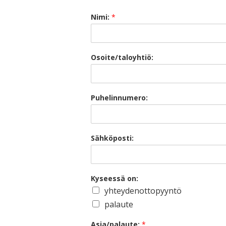
Nimi:
*
Osoite/taloyhtiö:
Puhelinnumero:
Sähköposti:
Kyseessä on:
yhteydenottopyyntö
palaute
Asia/palaute:
*