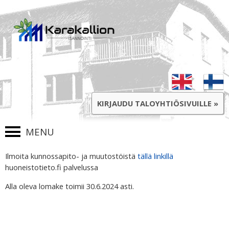
KIRJAUDU TALOYHTIÖSIVUILLE »
Ilmoita kunnossapito- ja muutostöistä
SKIP TO CONTENT
tällä linkillä
huoneistotieto.fi palvelussa
Alla oleva lomake toimii 30.6.2024 asti.