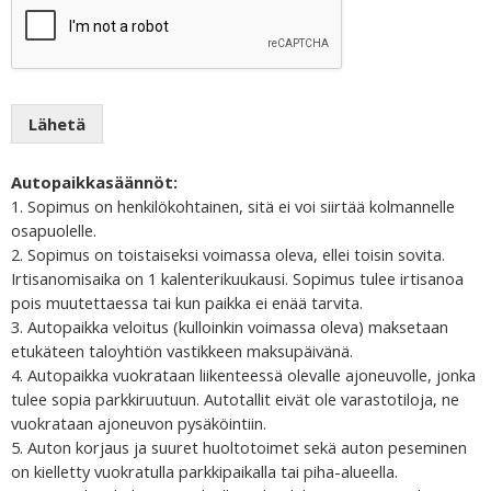
Lähetä
Autopaikkasäännöt:
1. Sopimus on henkilökohtainen, sitä ei voi siirtää kolmannelle
osapuolelle.
2. Sopimus on toistaiseksi voimassa oleva, ellei toisin sovita.
Irtisanomisaika on 1 kalenterikuukausi. Sopimus tulee irtisanoa
pois muutettaessa tai kun paikka ei enää tarvita.
3. Autopaikka veloitus (kulloinkin voimassa oleva) maksetaan
etukäteen taloyhtiön vastikkeen maksupäivänä.
4. Autopaikka vuokrataan liikenteessä olevalle ajoneuvolle, jonka
tulee sopia parkkiruutuun. Autotallit eivät ole varastotiloja, ne
vuokrataan ajoneuvon pysäköintiin.
5. Auton korjaus ja suuret huoltotoimet sekä auton peseminen
on kielletty vuokratulla parkkipaikalla tai piha-alueella.