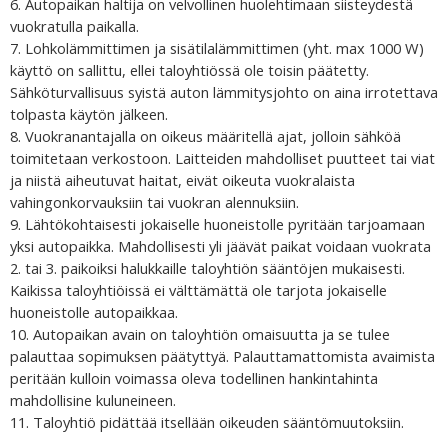
6. Autopaikan haltija on velvollinen huolehtimaan siisteydestä
vuokratulla paikalla.
7. Lohkolämmittimen ja sisätilalämmittimen (yht. max 1000 W)
käyttö on sallittu, ellei taloyhtiössä ole toisin päätetty.
Sähköturvallisuus syistä auton lämmitysjohto on aina irrotettava
tolpasta käytön jälkeen.
8. Vuokranantajalla on oikeus määritellä ajat, jolloin sähköä
toimitetaan verkostoon. Laitteiden mahdolliset puutteet tai viat
ja niistä aiheutuvat haitat, eivät oikeuta vuokralaista
vahingonkorvauksiin tai vuokran alennuksiin.
9. Lähtökohtaisesti jokaiselle huoneistolle pyritään tarjoamaan
yksi autopaikka. Mahdollisesti yli jäävät paikat voidaan vuokrata
2. tai 3. paikoiksi halukkaille taloyhtiön sääntöjen mukaisesti.
Kaikissa taloyhtiöissä ei välttämättä ole tarjota jokaiselle
huoneistolle autopaikkaa.
10. Autopaikan avain on taloyhtiön omaisuutta ja se tulee
palauttaa sopimuksen päätyttyä. Palauttamattomista avaimista
peritään kulloin voimassa oleva todellinen hankintahinta
mahdollisine kuluneineen.
11. Taloyhtiö pidättää itsellään oikeuden sääntömuutoksiin.