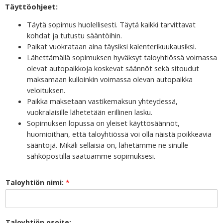
Täyttöohjeet:
Täytä sopimus huolellisesti. Täytä kaikki tarvittavat
kohdat ja tutustu sääntöihin.
Paikat vuokrataan aina täysiksi kalenterikuukausiksi.
Lähettämällä sopimuksen hyväksyt taloyhtiössä voimassa
olevat autopaikkoja koskevat säännöt sekä sitoudut
maksamaan kulloinkin voimassa olevan autopaikka
veloituksen.
Paikka maksetaan vastikemaksun yhteydessä,
vuokralaisille lähetetään erillinen lasku.
Sopimuksen lopussa on yleiset käyttösäännöt,
huomioithan, että taloyhtiössä voi olla näistä poikkeavia
sääntöjä. Mikäli sellaisia on, lähetämme ne sinulle
sähköpostilla saatuamme sopimuksesi.
Taloyhtiön nimi:
*
Taloyhtiön osoite: